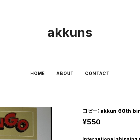
akkuns
HOME
ABOUT
CONTACT
コピー：akkun 60th b
¥550
International shipping 