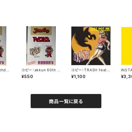
rthday
コピー：akkun 60th bi
コピー：TRASH feat.
INST
rthday 記念グッズ
P-NUTS "JUST NOT
¥550
¥1,100
¥3,3
ME"
商品一覧に戻る