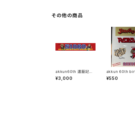
その他の商品
akkun60th 還暦記念
akkun 60th bi
タオル
記念グッズ
¥3,000
¥550